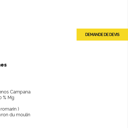
DEMANDE DE DEVIS
nes
apenos Campana
 0 % Mg
romarin )
ivron du moulin