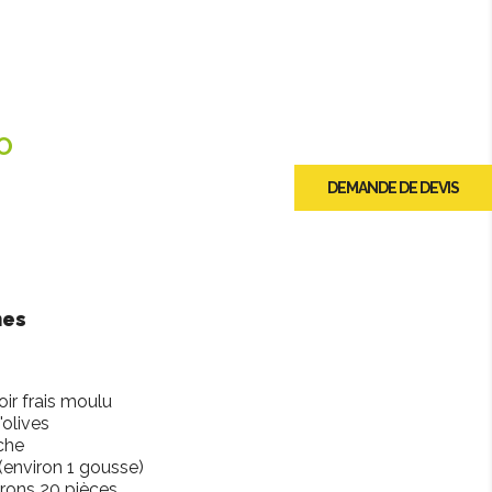
O
DEMANDE DE DEVIS
nes
oir frais moulu
'olives
che
 (environ 1 gousse)
virons 20 pièces